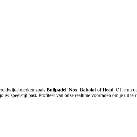
wereldwijde merken zoals
Bullpadel
,
Nox
,
Babolat
of
Head
. Of je nu 
 jouw speelstijl past. Profiteer van onze realtime voorraden om je uit te