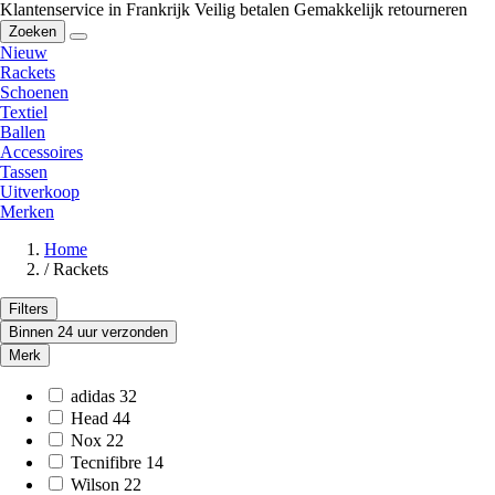
Klantenservice in Frankrijk
Veilig betalen
Gemakkelijk retourneren
Zoeken
Nieuw
Rackets
Schoenen
Textiel
Ballen
Accessoires
Tassen
Uitverkoop
Merken
Home
/
Rackets
Filters
Binnen 24 uur verzonden
Merk
adidas
32
Head
44
Nox
22
Tecnifibre
14
Wilson
22