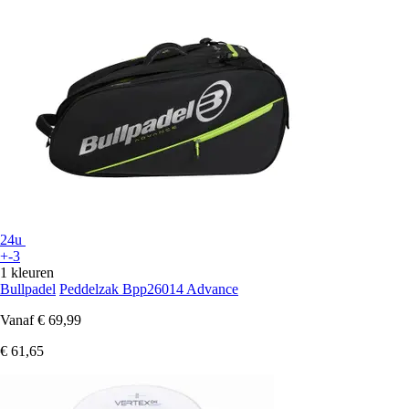
24u
+-3
1 kleuren
Bullpadel
Peddelzak Bpp26014 Advance
Vanaf
€ 69,99
€ 61,65