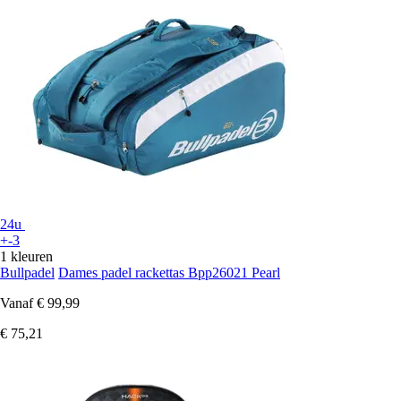
24u
+-3
1 kleuren
Bullpadel
Dames padel rackettas Bpp26021 Pearl
Vanaf
€ 99,99
€ 75,21