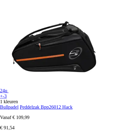
24u
+-3
1 kleuren
Bullpadel
Peddelzak Bpp26012 Hack
Vanaf
€ 109,99
€ 91,54