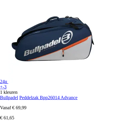
24u
+-3
1 kleuren
Bullpadel
Peddelzak Bpp26014 Advance
Vanaf
€ 69,99
€ 61,65