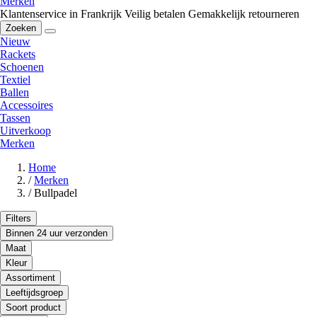
Merken
Klantenservice in Frankrijk
Veilig betalen
Gemakkelijk retourneren
Zoeken
Nieuw
Rackets
Schoenen
Textiel
Ballen
Accessoires
Tassen
Uitverkoop
Merken
Home
/
Merken
/
Bullpadel
Filters
Binnen 24 uur verzonden
Maat
Kleur
Assortiment
Leeftijdsgroep
Soort product