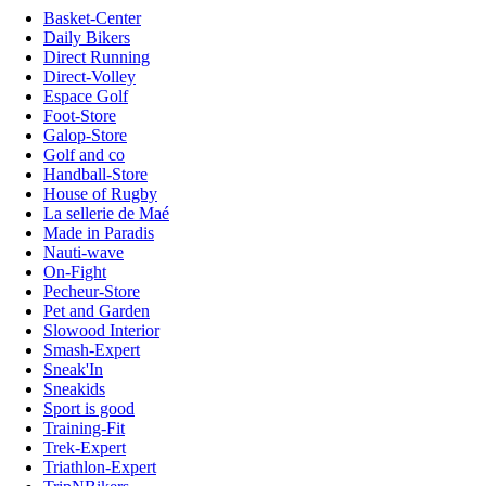
Basket-Center
Daily Bikers
Direct Running
Direct-Volley
Espace Golf
Foot-Store
Galop-Store
Golf and co
Handball-Store
House of Rugby
La sellerie de Maé
Made in Paradis
Nauti-wave
On-Fight
Pecheur-Store
Pet and Garden
Slowood Interior
Smash-Expert
Sneak'In
Sneakids
Sport is good
Training-Fit
Trek-Expert
Triathlon-Expert