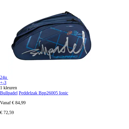
24u
+-3
1 kleuren
Bullpadel
Peddelzak Bpp26005 Ionic
Vanaf
€ 84,99
€ 72,59