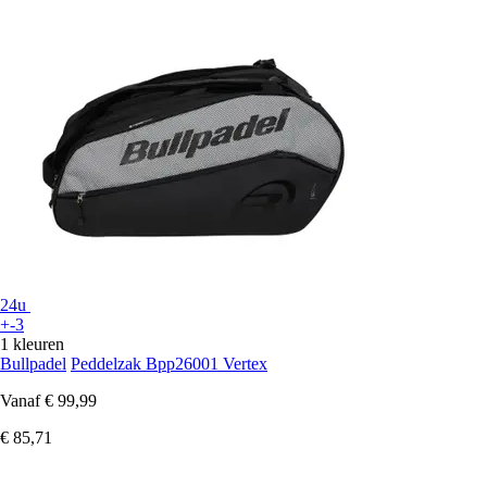
24u
+-3
1 kleuren
Bullpadel
Peddelzak Bpp26001 Vertex
Vanaf
€ 99,99
€ 85,71