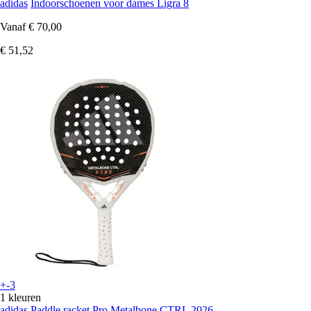
adidas
Indoorschoenen voor dames Ligra 8
Vanaf
€ 70,00
€ 51,52
+-3
1 kleuren
adidas
Paddle racket Pro Metalbone CTRL 2026