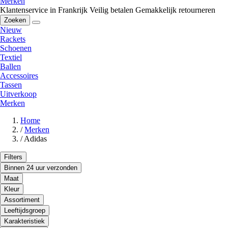
Merken
Klantenservice in Frankrijk
Veilig betalen
Gemakkelijk retourneren
Zoeken
Nieuw
Rackets
Schoenen
Textiel
Ballen
Accessoires
Tassen
Uitverkoop
Merken
Home
/
Merken
/
Adidas
Filters
Binnen 24 uur verzonden
Maat
Kleur
Assortiment
Leeftijdsgroep
Karakteristiek