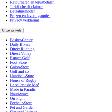
Retourneren en terugbetalen
Juridische disclaimer
Betaalmethoden
Prijzen en leveringsopties
Privacy verklaring
Onze winkels
Basket-Center
Daily Bikers
Direct Running
Direct-Volley
Espace Golf
Foot-Store
Galop-Store
Golf and co
Handball-Store
House of Rugby
La sellerie de Maé
Made in Paradis
Nauti-wave
On-Fight
Pecheur-Store
Pet and Garden
Slowood Interior