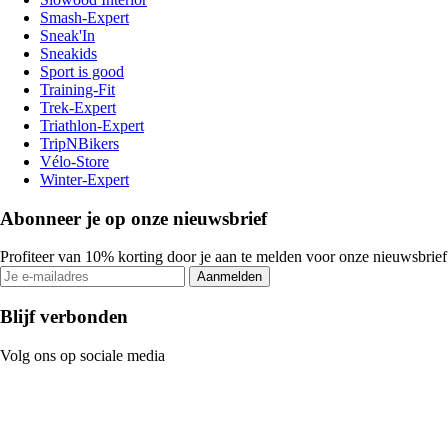
Smash-Expert
Sneak'In
Sneakids
Sport is good
Training-Fit
Trek-Expert
Triathlon-Expert
TripNBikers
Vélo-Store
Winter-Expert
Abonneer je op onze nieuwsbrief
Profiteer van 10% korting door je aan te melden voor onze nieuwsbrief
Aanmelden
Blijf verbonden
Volg ons op sociale media