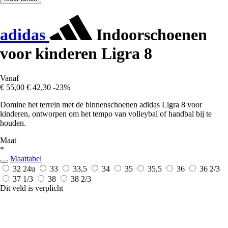
adidas
Indoorschoenen
voor kinderen Ligra 8
Vanaf
€ 55,00
€ 42,30
-23%
Domine het terrein met de binnenschoenen adidas Ligra 8 voor
kinderen, ontworpen om het tempo van volleybal of handbal bij te
houden.
Maat
*
Maattabel
32
24u
33
33,5
34
35
35,5
36
36 2/3
37 1/3
38
38 2/3
Dit veld is verplicht