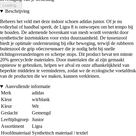
Loading...
Beschrijving
Beheers het veld met deze indoor schoen adidas junior. Of je nu
volleybal of handbal speelt, de Ligra 8 is ontworpen om het tempo bij
te houden. De ademende bovenkant van mesh wordt versterkt door
synthetische inzetstukken voor extra duurzaamheid. De tussenzool
biedt je optimale ondersteuning bij elke beweging, terwijl de rubberen
buitenzool de grip обеспечивает die je nodig hebt bij snelle
richtingsveranderingen en scherpe stops. Dit product bevat ten minste
20% gerecyclede materialen. Door materialen die al zijn gemaakt
opnieuw te gebruiken, helpen we afval en onze afhankelijkheid van
beperkte middelen te verminderen, zodat we de ecologische voetafdruk
van de producten die we maken, kunnen verkleinen.
Aanvullende informatie
Merk
adidas
Kleur
wit/blank
Kleur
Wit
Geslacht
Gemengd
Leeftijdsgroep
Junior
Assortiment
Ligra
Hoofdmateriaal
Synthetisch materiaal / textiel