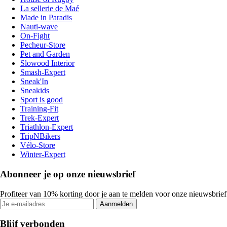
La sellerie de Maé
Made in Paradis
Nauti-wave
On-Fight
Pecheur-Store
Pet and Garden
Slowood Interior
Smash-Expert
Sneak'In
Sneakids
Sport is good
Training-Fit
Trek-Expert
Triathlon-Expert
TripNBikers
Vélo-Store
Winter-Expert
Abonneer je op onze nieuwsbrief
Profiteer van 10% korting door je aan te melden voor onze nieuwsbrief
Aanmelden
Blijf verbonden