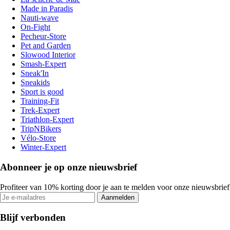
Made in Paradis
Nauti-wave
On-Fight
Pecheur-Store
Pet and Garden
Slowood Interior
Smash-Expert
Sneak'In
Sneakids
Sport is good
Training-Fit
Trek-Expert
Triathlon-Expert
TripNBikers
Vélo-Store
Winter-Expert
Abonneer je op onze nieuwsbrief
Profiteer van 10% korting door je aan te melden voor onze nieuwsbrief
Aanmelden
Blijf verbonden