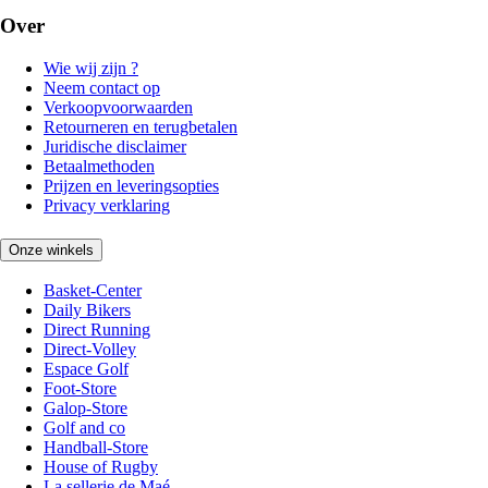
Over
Wie wij zijn ?
Neem contact op
Verkoopvoorwaarden
Retourneren en terugbetalen
Juridische disclaimer
Betaalmethoden
Prijzen en leveringsopties
Privacy verklaring
Onze winkels
Basket-Center
Daily Bikers
Direct Running
Direct-Volley
Espace Golf
Foot-Store
Galop-Store
Golf and co
Handball-Store
House of Rugby
La sellerie de Maé