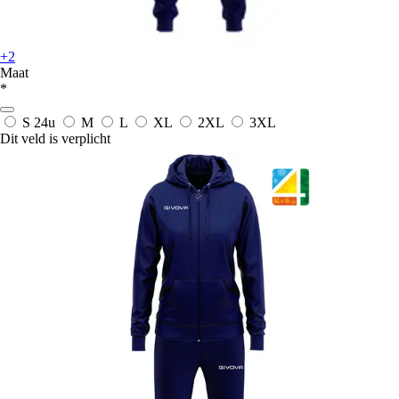
+2
Maat
*
S
24u
M
L
XL
2XL
3XL
Dit veld is verplicht