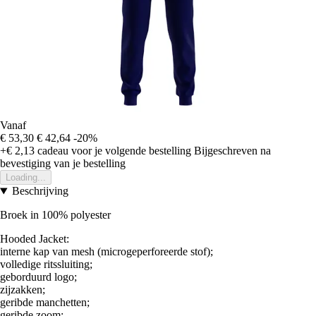
Vanaf
€ 53,30
€ 42,64
-20%
+€ 2,13
cadeau voor je volgende bestelling
Bijgeschreven na
bevestiging van je bestelling
Loading...
Beschrijving
Broek in 100% polyester
Hooded Jacket:
interne kap van mesh (microgeperforeerde stof);
volledige ritssluiting;
geborduurd logo;
zijzakken;
geribde manchetten;
geribde zoom;