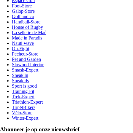
Espace Golf
Foot-Store
Galop-Store
Golf and co
Handball-Store
House of Rugby
La sellerie de Maé
Made in Paradis
Nauti-wave
On-Fight
Pecheur-Store
Pet and Garden
Slowood Interior
Smash-Expert
Sneak'In
Sneakids
Sport is good
Training-Fit
Trek-Expert
Triathlon-Expert
TripNBikers
Vélo-Store
Winter-Expert
Abonneer je op onze nieuwsbrief