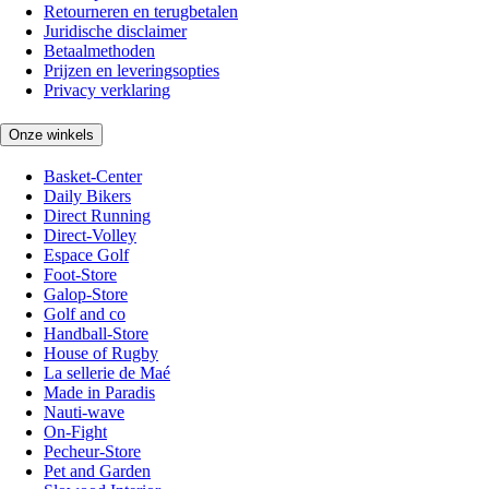
Retourneren en terugbetalen
Juridische disclaimer
Betaalmethoden
Prijzen en leveringsopties
Privacy verklaring
Onze winkels
Basket-Center
Daily Bikers
Direct Running
Direct-Volley
Espace Golf
Foot-Store
Galop-Store
Golf and co
Handball-Store
House of Rugby
La sellerie de Maé
Made in Paradis
Nauti-wave
On-Fight
Pecheur-Store
Pet and Garden