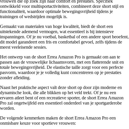
vrouwen die op zoek zijn naar comfort en prestaties. Specifiek
ontwikkeld voor multisportactiviteiten, combineert deze short stijl en
functionaliteit, waardoor optimale bewegingsvrijheid tijdens je
trainingen of wedstrijden mogelijk is.
Gemaakt van materialen van hoge kwaliteit, biedt de short een
uitstekende ademend vermogen, wat essentieel is bij intensieve
inspanningen. Of je nu voetbal, basketbal of een andere sport beoefent,
dit model garandeert een fris en comfortabel gevoel, zelfs tijdens de
meest veeleisende sessies.
Het ontwerp van de short Errea Amazon Pro is gemaakt om aan te
passen aan de vrouwelijke lichaamsvorm, met een flatterende snit en
totale bewegingsvrijheid. De elastische taille zorgt voor een perfecte
pasvorm, waardoor je je volledig kunt concentreren op je prestaties
zonder afleiding.
Naast het praktische aspect valt deze short op door zijn moderne en
dynamische look, die alle blikken op het veld trekt. Of je nu een
ervaren atleet bent of een recreatieve sporter, de short Errea Amazon
Pro zal ongetwijfeld een essentieel onderdeel van je sportgarderobe
worden.
De volgende kenmerken maken de short Errea Amazon Pro een
onmisbare keuze voor sportieve vrouwen: