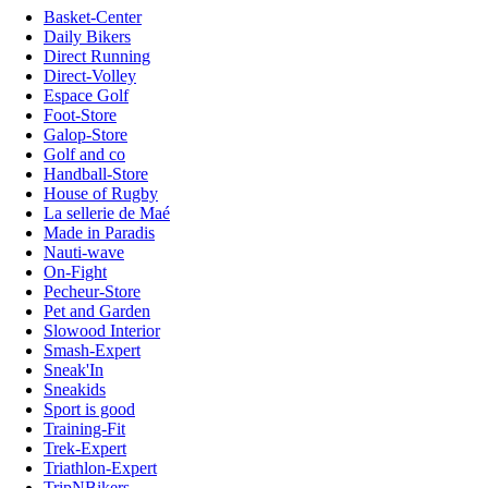
Basket-Center
Daily Bikers
Direct Running
Direct-Volley
Espace Golf
Foot-Store
Galop-Store
Golf and co
Handball-Store
House of Rugby
La sellerie de Maé
Made in Paradis
Nauti-wave
On-Fight
Pecheur-Store
Pet and Garden
Slowood Interior
Smash-Expert
Sneak'In
Sneakids
Sport is good
Training-Fit
Trek-Expert
Triathlon-Expert
TripNBikers