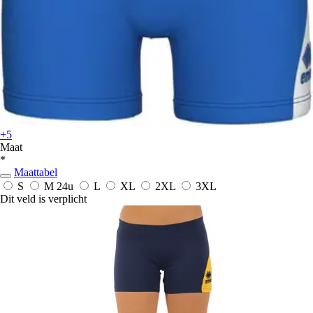
+5
Maat
*
Maattabel
S
M
24u
L
XL
2XL
3XL
Dit veld is verplicht