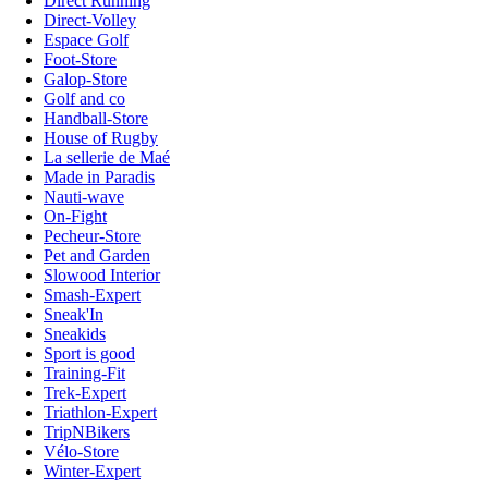
Direct Running
Direct-Volley
Espace Golf
Foot-Store
Galop-Store
Golf and co
Handball-Store
House of Rugby
La sellerie de Maé
Made in Paradis
Nauti-wave
On-Fight
Pecheur-Store
Pet and Garden
Slowood Interior
Smash-Expert
Sneak'In
Sneakids
Sport is good
Training-Fit
Trek-Expert
Triathlon-Expert
TripNBikers
Vélo-Store
Winter-Expert