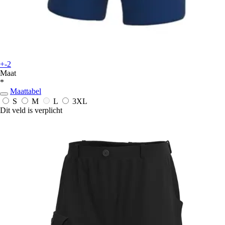
+-2
Maat
*
Maattabel
S
M
L
3XL
Dit veld is verplicht