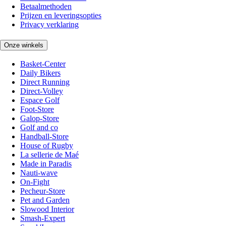
Betaalmethoden
Prijzen en leveringsopties
Privacy verklaring
Onze winkels
Basket-Center
Daily Bikers
Direct Running
Direct-Volley
Espace Golf
Foot-Store
Galop-Store
Golf and co
Handball-Store
House of Rugby
La sellerie de Maé
Made in Paradis
Nauti-wave
On-Fight
Pecheur-Store
Pet and Garden
Slowood Interior
Smash-Expert