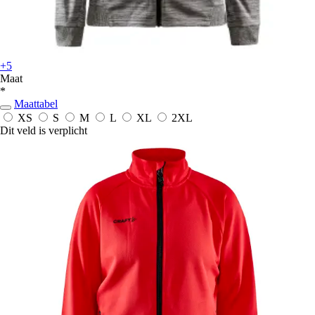
+5
Maat
*
Maattabel
XS
S
M
L
XL
2XL
Dit veld is verplicht