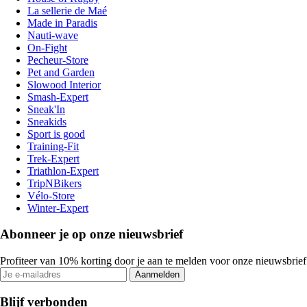
La sellerie de Maé
Made in Paradis
Nauti-wave
On-Fight
Pecheur-Store
Pet and Garden
Slowood Interior
Smash-Expert
Sneak'In
Sneakids
Sport is good
Training-Fit
Trek-Expert
Triathlon-Expert
TripNBikers
Vélo-Store
Winter-Expert
Abonneer je op onze nieuwsbrief
Profiteer van 10% korting door je aan te melden voor onze nieuwsbrief
Aanmelden
Blijf verbonden