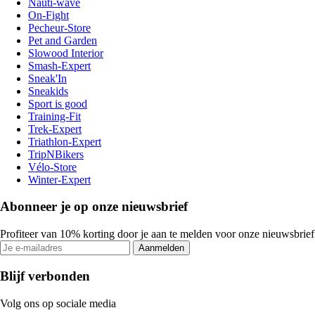
Nauti-wave
On-Fight
Pecheur-Store
Pet and Garden
Slowood Interior
Smash-Expert
Sneak'In
Sneakids
Sport is good
Training-Fit
Trek-Expert
Triathlon-Expert
TripNBikers
Vélo-Store
Winter-Expert
Abonneer je op onze nieuwsbrief
Profiteer van 10% korting door je aan te melden voor onze nieuwsbrief
Aanmelden
Blijf verbonden
Volg ons op sociale media