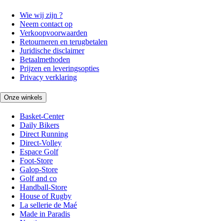
Wie wij zijn ?
Neem contact op
Verkoopvoorwaarden
Retourneren en terugbetalen
Juridische disclaimer
Betaalmethoden
Prijzen en leveringsopties
Privacy verklaring
Onze winkels
Basket-Center
Daily Bikers
Direct Running
Direct-Volley
Espace Golf
Foot-Store
Galop-Store
Golf and co
Handball-Store
House of Rugby
La sellerie de Maé
Made in Paradis