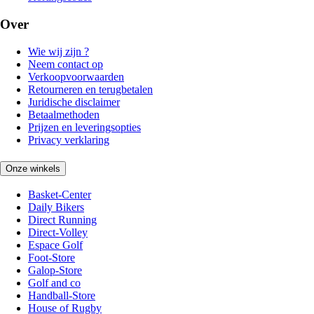
Over
Wie wij zijn ?
Neem contact op
Verkoopvoorwaarden
Retourneren en terugbetalen
Juridische disclaimer
Betaalmethoden
Prijzen en leveringsopties
Privacy verklaring
Onze winkels
Basket-Center
Daily Bikers
Direct Running
Direct-Volley
Espace Golf
Foot-Store
Galop-Store
Golf and co
Handball-Store
House of Rugby