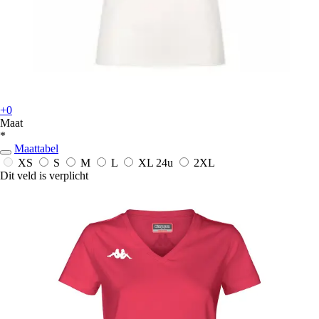
+0
Maat
*
Maattabel
XS
S
M
L
XL
24u
2XL
Dit veld is verplicht