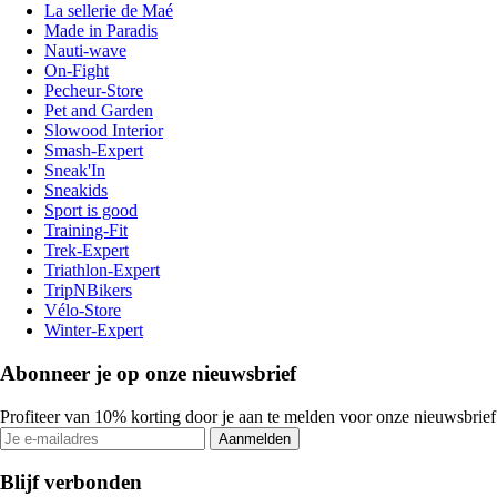
La sellerie de Maé
Made in Paradis
Nauti-wave
On-Fight
Pecheur-Store
Pet and Garden
Slowood Interior
Smash-Expert
Sneak'In
Sneakids
Sport is good
Training-Fit
Trek-Expert
Triathlon-Expert
TripNBikers
Vélo-Store
Winter-Expert
Abonneer je op onze nieuwsbrief
Profiteer van 10% korting door je aan te melden voor onze nieuwsbrief
Aanmelden
Blijf verbonden