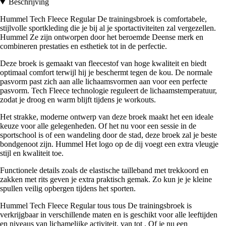
Beschrijving
Hummel Tech Fleece Regular De trainingsbroek is comfortabele,
stijlvolle sportkleding die je bij al je sportactiviteiten zal vergezellen.
Hummel Ze zijn ontworpen door het beroemde Deense merk en
combineren prestaties en esthetiek tot in de perfectie.
Deze broek is gemaakt van fleecestof van hoge kwaliteit en biedt
optimaal comfort terwijl hij je beschermt tegen de kou. De normale
pasvorm past zich aan alle lichaamsvormen aan voor een perfecte
pasvorm. Tech Fleece technologie reguleert de lichaamstemperatuur,
zodat je droog en warm blijft tijdens je workouts.
Het strakke, moderne ontwerp van deze broek maakt het een ideale
keuze voor alle gelegenheden. Of het nu voor een sessie in de
sportschool is of een wandeling door de stad, deze broek zal je beste
bondgenoot zijn. Hummel Het logo op de dij voegt een extra vleugje
stijl en kwaliteit toe.
Functionele details zoals de elastische tailleband met trekkoord en
zakken met rits geven je extra praktisch gemak. Zo kun je je kleine
spullen veilig opbergen tijdens het sporten.
Hummel Tech Fleece Regular tous tous De trainingsbroek is
verkrijgbaar in verschillende maten en is geschikt voor alle leeftijden
en niveaus van lichamelijke activiteit, van tot . Of je nu een