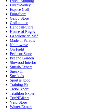
Direct Running
Direct-Volley
Espace Golf
Foot-Store
Galop-Store
Golf and co
Handball-Store
House of Rugby
La sellerie de Maé
Made in Paradis
Nauti-wave
On-Fight
Pecheur-Store
Pet and Garden
Slowood Interior
Smash-Expert
Sneak'In
Sneakids
Sport is good
Training-Fit
Trek-Expert
Triathlon-Expert
TripNBikers
Vélo-Store
Winter-Expert