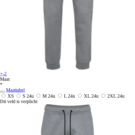
+-2
Maat
*
Maattabel
XS
S
24u
M
24u
L
24u
XL
24u
2XL
24u
Dit veld is verplicht