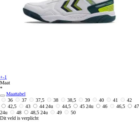
+-1
Maat
*
Maattabel
36
37
37,5
38
38,5
39
40
41
42
42,5
43
44
24u
44,5
45
24u
46
46,5
47
24u
48
48,5
24u
49
50
Dit veld is verplicht