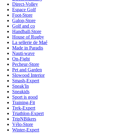
Direct-Volley
Espace Golf
Foot-Store
Galop-Store
Golf and co
Handball-Store
House of Rugby
La sellerie de Maé
Made in Paradis
Nauti-wave
On-Fight
Pecheur-Store
Pet and Garden
Slowood Interior
Smash-Expert
Sneak'In
Sneakids
Sport is good
Training-Fit
Trek-Expert
Triathlon-Expert
TripNBikers
Vélo-Store
Winter-Expert