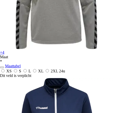
+4
Maat
*
Maattabel
XS
S
L
XL
2XL
24u
Dit veld is verplicht