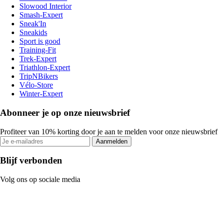
Slowood Interior
Smash-Expert
Sneak'In
Sneakids
Sport is good
Training-Fit
Trek-Expert
Triathlon-Expert
TripNBikers
Vélo-Store
Winter-Expert
Abonneer je op onze nieuwsbrief
Profiteer van 10% korting door je aan te melden voor onze nieuwsbrief
Aanmelden
Blijf verbonden
Volg ons op sociale media