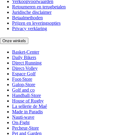
Verkoopvoorwaarden
Retourneren en terugbetalen
Juridische disclaimer
Betaalmethoden
Prijzen en leveringsopties
Privacy verklaring
Onze winkels
Basket-Center
Daily Bikers
Direct Running
Direct-Volley
Espace Golf
Foot-Store
Galop-Store
Golf and co
Handball-Store
House of Rugby
La sellerie de Maé
Made in Paradis
Nauti-wave
On-Fight
Pecheur-Store
Pet and Garden