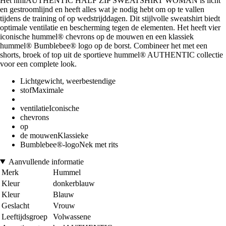
Het hmlAUTHENTIC HALF ZIP SWEATSHIRT WOMAN is licht
en gestroomlijnd en heeft alles wat je nodig hebt om op te vallen
tijdens de training of op wedstrijddagen. Dit stijlvolle sweatshirt biedt
optimale ventilatie en bescherming tegen de elementen. Het heeft vier
iconische hummel® chevrons op de mouwen en een klassiek
hummel® Bumblebee® logo op de borst. Combineer het met een
shorts, broek of top uit de sportieve hummel® AUTHENTIC collectie
voor een complete look.
Lichtgewicht, weerbestendige
stofMaximale
ventilatieIconische
chevrons
op
de mouwenKlassieke
Bumblebee®-logoNek met rits
Aanvullende informatie
Merk
Hummel
Kleur
donkerblauw
Kleur
Blauw
Geslacht
Vrouw
Leeftijdsgroep
Volwassene