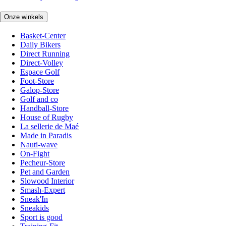
Onze winkels
Basket-Center
Daily Bikers
Direct Running
Direct-Volley
Espace Golf
Foot-Store
Galop-Store
Golf and co
Handball-Store
House of Rugby
La sellerie de Maé
Made in Paradis
Nauti-wave
On-Fight
Pecheur-Store
Pet and Garden
Slowood Interior
Smash-Expert
Sneak'In
Sneakids
Sport is good