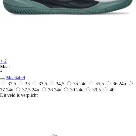
+-2
Maat
*
Maattabel
32,5
33
33,5
34,5
35
24u
35,5
36
24u
37
24u
37,5
24u
38
24u
39
24u
39,5
40
Dit veld is verplicht