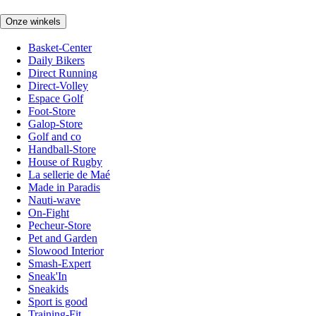
Onze winkels
Basket-Center
Daily Bikers
Direct Running
Direct-Volley
Espace Golf
Foot-Store
Galop-Store
Golf and co
Handball-Store
House of Rugby
La sellerie de Maé
Made in Paradis
Nauti-wave
On-Fight
Pecheur-Store
Pet and Garden
Slowood Interior
Smash-Expert
Sneak'In
Sneakids
Sport is good
Training-Fit