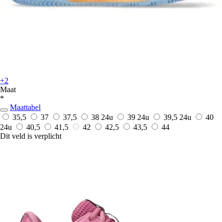
+2
Maat
*
Maattabel
35,5
37
37,5
38
24u
39
24u
39,5
24u
40
24u
40,5
41,5
42
42,5
43,5
44
Dit veld is verplicht