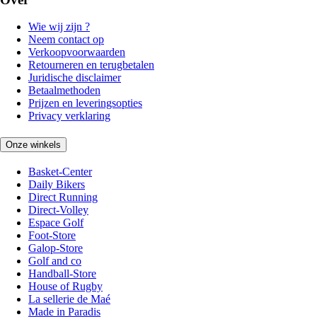
Wie wij zijn ?
Neem contact op
Verkoopvoorwaarden
Retourneren en terugbetalen
Juridische disclaimer
Betaalmethoden
Prijzen en leveringsopties
Privacy verklaring
Onze winkels
Basket-Center
Daily Bikers
Direct Running
Direct-Volley
Espace Golf
Foot-Store
Galop-Store
Golf and co
Handball-Store
House of Rugby
La sellerie de Maé
Made in Paradis