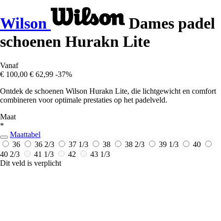
Wilson
Dames padel
schoenen Hurakn Lite
Vanaf
€ 100,00
€ 62,99
-37%
Ontdek de schoenen Wilson Hurakn Lite, die lichtgewicht en comfort
combineren voor optimale prestaties op het padelveld.
Maat
*
Maattabel
36
36 2/3
37 1/3
38
38 2/3
39 1/3
40
40 2/3
41 1/3
42
43 1/3
Dit veld is verplicht