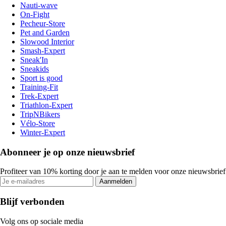
Nauti-wave
On-Fight
Pecheur-Store
Pet and Garden
Slowood Interior
Smash-Expert
Sneak'In
Sneakids
Sport is good
Training-Fit
Trek-Expert
Triathlon-Expert
TripNBikers
Vélo-Store
Winter-Expert
Abonneer je op onze nieuwsbrief
Profiteer van 10% korting door je aan te melden voor onze nieuwsbrief
Aanmelden
Blijf verbonden
Volg ons op sociale media