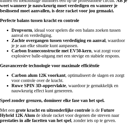
trainen en toekomstige nummers één op de professionele circuit.
Als je
weet wanneer je nauwkeurig moet verdedigen en wanneer je
beslissend moet aanvallen, is deze racket voor jou gemaakt.
Perfecte balans tussen kracht en controle
Dropvorm
, ideaal voor spelers die een balans zoeken tussen
aanval en verdediging.
Zachte overgangen tussen verdediging en aanval
, waardoor
je je aan elke situatie kunt aanpassen.
Carbon frameconstructie met EV50-kern
, wat zorgt voor
explosieve balle-uitgang met een stevige en stabiele respons.
Geavanceerde technologie voor maximale efficiëntie
Carbon alum 12K voorkant
, optimaliseert de slagen en zorgt
voor controle over de kracht.
Ruwe SPIN 3D-oppervlakte
, waardoor je gemakkelijk en
nauwkeurig effect kunt genereren.
Speel zonder grenzen, domineer elke fase van het spel.
Met een
grote kracht en uitzonderlijke controle
is de
Future
Hybrid 12K Alum
de ideale racket voor degenen die streven naar
prestaties in alle facetten van het spel
, zonder iets op te geven.