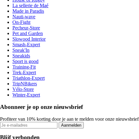
La sellerie de Maé
Made in Paradis
Nauti-wave
On-Fight
Pecheur-Store
Pet and Garden
Slowood Interior
Smash-Expert
Sneak'In
Sneakids
Sport is good
Training-Fit
Trek-Expert
Triathlon-Expert
TripNBikers
Vélo-Store
Winter-Expert
Abonneer je op onze nieuwsbrief
Profiteer van 10% korting door je aan te melden voor onze nieuwsbrief
Aanmelden
Blijf verbonden