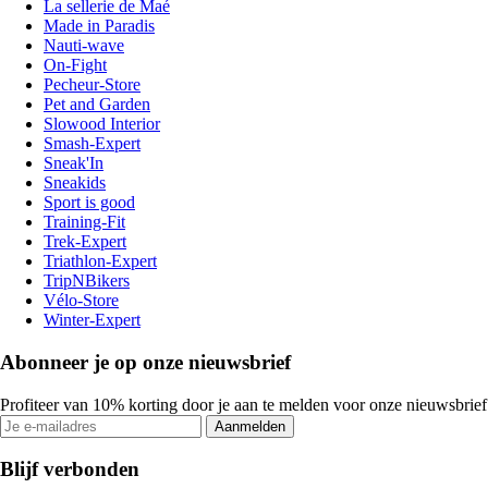
La sellerie de Maé
Made in Paradis
Nauti-wave
On-Fight
Pecheur-Store
Pet and Garden
Slowood Interior
Smash-Expert
Sneak'In
Sneakids
Sport is good
Training-Fit
Trek-Expert
Triathlon-Expert
TripNBikers
Vélo-Store
Winter-Expert
Abonneer je op onze nieuwsbrief
Profiteer van 10% korting door je aan te melden voor onze nieuwsbrief
Aanmelden
Blijf verbonden