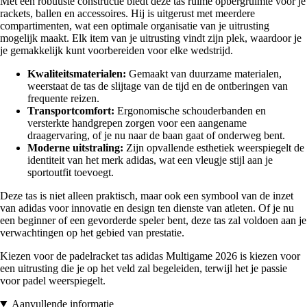
Met een robuuste constructie biedt deze tas ruime opbergruimte voor je
rackets, ballen en accessoires. Hij is uitgerust met meerdere
compartimenten, wat een optimale organisatie van je uitrusting
mogelijk maakt. Elk item van je uitrusting vindt zijn plek, waardoor je
je gemakkelijk kunt voorbereiden voor elke wedstrijd.
Kwaliteitsmaterialen:
Gemaakt van duurzame materialen,
weerstaat de tas de slijtage van de tijd en de ontberingen van
frequente reizen.
Transportcomfort:
Ergonomische schouderbanden en
versterkte handgrepen zorgen voor een aangename
draagervaring, of je nu naar de baan gaat of onderweg bent.
Moderne uitstraling:
Zijn opvallende esthetiek weerspiegelt de
identiteit van het merk adidas, wat een vleugje stijl aan je
sportoutfit toevoegt.
Deze tas is niet alleen praktisch, maar ook een symbool van de inzet
van adidas voor innovatie en design ten dienste van atleten. Of je nu
een beginner of een gevorderde speler bent, deze tas zal voldoen aan je
verwachtingen op het gebied van prestatie.
Kiezen voor de padelracket tas adidas Multigame 2026 is kiezen voor
een uitrusting die je op het veld zal begeleiden, terwijl het je passie
voor padel weerspiegelt.
Aanvullende informatie