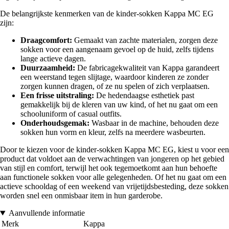
De belangrijkste kenmerken van de kinder-sokken Kappa MC EG
zijn:
Draagcomfort:
Gemaakt van zachte materialen, zorgen deze
sokken voor een aangenaam gevoel op de huid, zelfs tijdens
lange actieve dagen.
Duurzaamheid:
De fabricagekwaliteit van Kappa garandeert
een weerstand tegen slijtage, waardoor kinderen ze zonder
zorgen kunnen dragen, of ze nu spelen of zich verplaatsen.
Een frisse uitstraling:
De hedendaagse esthetiek past
gemakkelijk bij de kleren van uw kind, of het nu gaat om een
schooluniform of casual outfits.
Onderhoudsgemak:
Wasbaar in de machine, behouden deze
sokken hun vorm en kleur, zelfs na meerdere wasbeurten.
Door te kiezen voor de kinder-sokken Kappa MC EG, kiest u voor een
product dat voldoet aan de verwachtingen van jongeren op het gebied
van stijl en comfort, terwijl het ook tegemoetkomt aan hun behoefte
aan functionele sokken voor alle gelegenheden. Of het nu gaat om een
actieve schooldag of een weekend van vrijetijdsbesteding, deze sokken
worden snel een onmisbaar item in hun garderobe.
Aanvullende informatie
Merk
Kappa