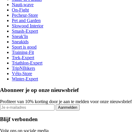
Nauti-wave
On-Fight
Pecheur-Store
Pet and Garden
Slowood Interior
Smash-Expert
Sneak'In
Sneakids
Sport is good
Training-Fit
Trek-Expert
Triathlon-Expert
TripNBikers
Vélo-Store
Winter-Expert
Abonneer je op onze nieuwsbrief
Profiteer van 10% korting door je aan te melden voor onze nieuwsbrief
Aanmelden
Blijf verbonden
Volg ons op sociale media