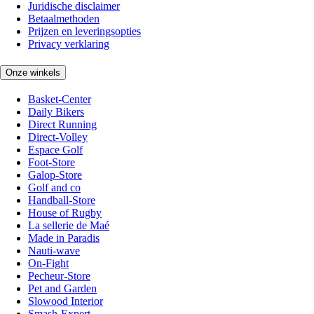
Juridische disclaimer
Betaalmethoden
Prijzen en leveringsopties
Privacy verklaring
Onze winkels
Basket-Center
Daily Bikers
Direct Running
Direct-Volley
Espace Golf
Foot-Store
Galop-Store
Golf and co
Handball-Store
House of Rugby
La sellerie de Maé
Made in Paradis
Nauti-wave
On-Fight
Pecheur-Store
Pet and Garden
Slowood Interior
Smash-Expert