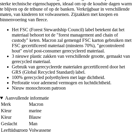
sterke technische eigenschappen, ideaal om op de koudste dagen warm
te blijven op de tribune of op de banken. Verkrijgbaar in verschillende
maten, van kinderen tot volwassenen. Zijzakken met knopen en
binnenvoering van fleece.
Het FSC (Forest Stewardship Council) label betekent dat het
materiaal behoort tot de "forest management and chain of
custody" keten. Macron zal gemengd FSC karton gebruiken met
FSC gecertificeerd materiaal (minstens 70%), "gecontroleerd
hout" en/of post-consumer gerecycleerd materiaal.
3 nieuwe plastic zakken van verschillende grootte, gemaakt van
gerecycled materiaal.
Gebruik van gerecycleerde materialen gecertificeerd door het
GRS (Global Recycled Standard) label.
100% gerecycled polyethyleen met lage dichtheid.
Perforatie voor ademend vermogen en luchtdichtheid.
Nieuw monochroom patroon
Aanvullende informatie
Merk
Macron
Kleur
marine
Kleur
Blauw
Geslacht
Man
Leeftijdsgroep
Volwassene