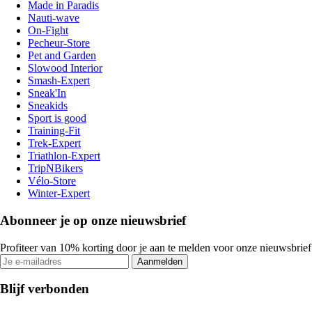
Made in Paradis
Nauti-wave
On-Fight
Pecheur-Store
Pet and Garden
Slowood Interior
Smash-Expert
Sneak'In
Sneakids
Sport is good
Training-Fit
Trek-Expert
Triathlon-Expert
TripNBikers
Vélo-Store
Winter-Expert
Abonneer je op onze nieuwsbrief
Profiteer van 10% korting door je aan te melden voor onze nieuwsbrief
Aanmelden
Blijf verbonden