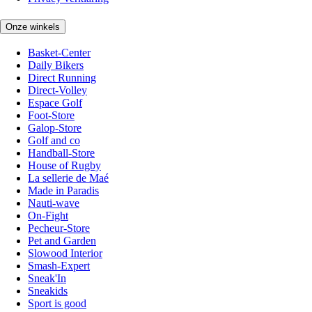
Onze winkels
Basket-Center
Daily Bikers
Direct Running
Direct-Volley
Espace Golf
Foot-Store
Galop-Store
Golf and co
Handball-Store
House of Rugby
La sellerie de Maé
Made in Paradis
Nauti-wave
On-Fight
Pecheur-Store
Pet and Garden
Slowood Interior
Smash-Expert
Sneak'In
Sneakids
Sport is good