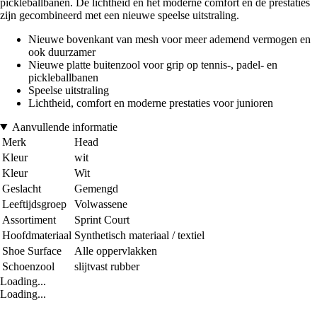
pickleballbanen. De lichtheid en het moderne comfort en de prestaties
zijn gecombineerd met een nieuwe speelse uitstraling.
Nieuwe bovenkant van mesh voor meer ademend vermogen en
ook duurzamer
Nieuwe platte buitenzool voor grip op tennis-, padel- en
pickleballbanen
Speelse uitstraling
Lichtheid, comfort en moderne prestaties voor junioren
Aanvullende informatie
Merk
Head
Kleur
wit
Kleur
Wit
Geslacht
Gemengd
Leeftijdsgroep
Volwassene
Assortiment
Sprint Court
Hoofdmateriaal
Synthetisch materiaal / textiel
Shoe Surface
Alle oppervlakken
Schoenzool
slijtvast rubber
Loading...
Loading...