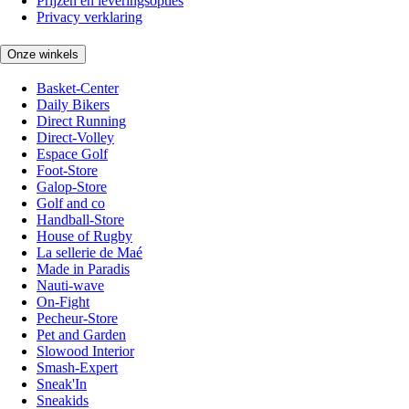
Prijzen en leveringsopties
Privacy verklaring
Onze winkels
Basket-Center
Daily Bikers
Direct Running
Direct-Volley
Espace Golf
Foot-Store
Galop-Store
Golf and co
Handball-Store
House of Rugby
La sellerie de Maé
Made in Paradis
Nauti-wave
On-Fight
Pecheur-Store
Pet and Garden
Slowood Interior
Smash-Expert
Sneak'In
Sneakids