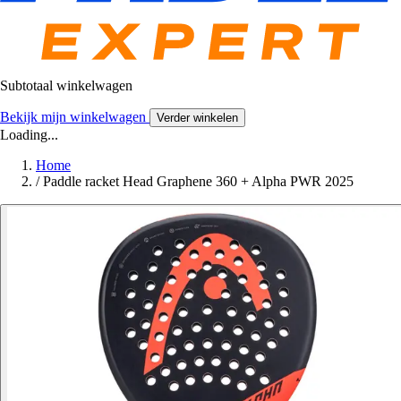
Subtotaal winkelwagen
Bekijk mijn winkelwagen
Verder winkelen
Loading...
Home
/
Paddle racket Head Graphene 360 + Alpha PWR 2025