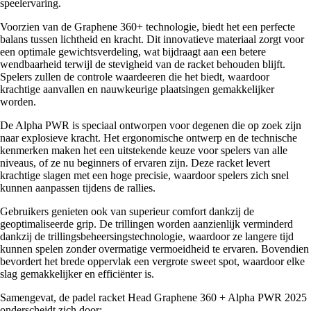
speelervaring.
Voorzien van de Graphene 360+ technologie, biedt het een perfecte
balans tussen lichtheid en kracht. Dit innovatieve materiaal zorgt voor
een optimale gewichtsverdeling, wat bijdraagt aan een betere
wendbaarheid terwijl de stevigheid van de racket behouden blijft.
Spelers zullen de controle waardeeren die het biedt, waardoor
krachtige aanvallen en nauwkeurige plaatsingen gemakkelijker
worden.
De Alpha PWR is speciaal ontworpen voor degenen die op zoek zijn
naar explosieve kracht. Het ergonomische ontwerp en de technische
kenmerken maken het een uitstekende keuze voor spelers van alle
niveaus, of ze nu beginners of ervaren zijn. Deze racket levert
krachtige slagen met een hoge precisie, waardoor spelers zich snel
kunnen aanpassen tijdens de rallies.
Gebruikers genieten ook van superieur comfort dankzij de
geoptimaliseerde grip. De trillingen worden aanzienlijk verminderd
dankzij de trillingsbeheersingstechnologie, waardoor ze langere tijd
kunnen spelen zonder overmatige vermoeidheid te ervaren. Bovendien
bevordert het brede oppervlak een vergrote sweet spot, waardoor elke
slag gemakkelijker en efficiënter is.
Samengevat, de padel racket Head Graphene 360 + Alpha PWR 2025
onderscheidt zich door: