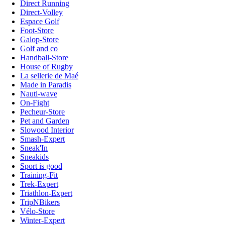
Direct Running
Direct-Volley
Espace Golf
Foot-Store
Galop-Store
Golf and co
Handball-Store
House of Rugby
La sellerie de Maé
Made in Paradis
Nauti-wave
On-Fight
Pecheur-Store
Pet and Garden
Slowood Interior
Smash-Expert
Sneak'In
Sneakids
Sport is good
Training-Fit
Trek-Expert
Triathlon-Expert
TripNBikers
Vélo-Store
Winter-Expert