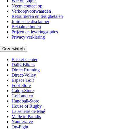
Wie wij zijn ?
Neem contact op
Verkoopvoorwaarden
Retourneren en terugbetalen
Juridische disclaimer
Betaalmethoden
Prijzen en leveringsopties
Privacy verklaring
Onze winkels
Basket-Center
Daily Bikers
Direct Running
Direct-Volley
Espace Golf
Foot-Store
Galop-Store
Golf and co
Handball-Store
House of Rugby
La sellerie de Maé
Made in Paradis
Nauti-wave
On-Fight