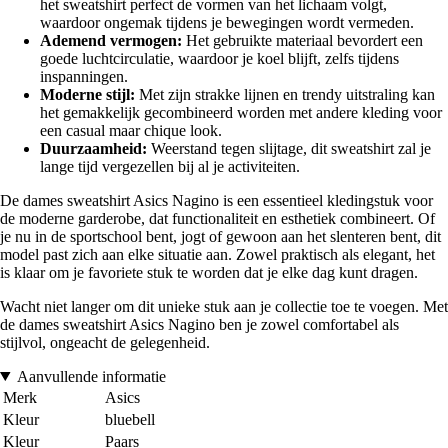
het sweatshirt perfect de vormen van het lichaam volgt,
waardoor ongemak tijdens je bewegingen wordt vermeden.
Ademend vermogen:
Het gebruikte materiaal bevordert een
goede luchtcirculatie, waardoor je koel blijft, zelfs tijdens
inspanningen.
Moderne stijl:
Met zijn strakke lijnen en trendy uitstraling kan
het gemakkelijk gecombineerd worden met andere kleding voor
een casual maar chique look.
Duurzaamheid:
Weerstand tegen slijtage, dit sweatshirt zal je
lange tijd vergezellen bij al je activiteiten.
De dames sweatshirt Asics Nagino is een essentieel kledingstuk voor
de moderne garderobe, dat functionaliteit en esthetiek combineert. Of
je nu in de sportschool bent, jogt of gewoon aan het slenteren bent, dit
model past zich aan elke situatie aan. Zowel praktisch als elegant, het
is klaar om je favoriete stuk te worden dat je elke dag kunt dragen.
Wacht niet langer om dit unieke stuk aan je collectie toe te voegen. Met
de dames sweatshirt Asics Nagino ben je zowel comfortabel als
stijlvol, ongeacht de gelegenheid.
Aanvullende informatie
Merk
Asics
Kleur
bluebell
Kleur
Paars