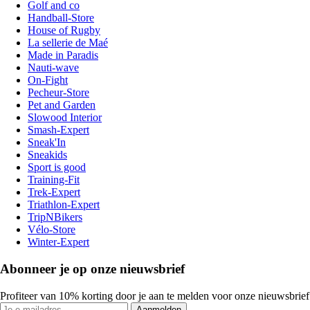
Golf and co
Handball-Store
House of Rugby
La sellerie de Maé
Made in Paradis
Nauti-wave
On-Fight
Pecheur-Store
Pet and Garden
Slowood Interior
Smash-Expert
Sneak'In
Sneakids
Sport is good
Training-Fit
Trek-Expert
Triathlon-Expert
TripNBikers
Vélo-Store
Winter-Expert
Abonneer je op onze nieuwsbrief
Profiteer van 10% korting door je aan te melden voor onze nieuwsbrief
Aanmelden