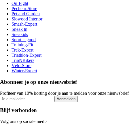
On-Fight
Pecheur-Store
Pet and Garden
Slowood Interior
Smash-Expert
Sneak'In
Sneakids
Sport is good
Training-Fit
Trek-Expert
Triathlon-Expert
TripNBikers
Vélo-Store
Winter-Expert
Abonneer je op onze nieuwsbrief
Profiteer van 10% korting door je aan te melden voor onze nieuwsbrief
Aanmelden
Blijf verbonden
Volg ons op sociale media