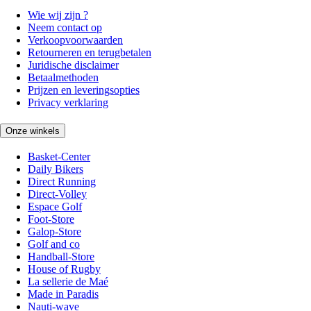
Wie wij zijn ?
Neem contact op
Verkoopvoorwaarden
Retourneren en terugbetalen
Juridische disclaimer
Betaalmethoden
Prijzen en leveringsopties
Privacy verklaring
Onze winkels
Basket-Center
Daily Bikers
Direct Running
Direct-Volley
Espace Golf
Foot-Store
Galop-Store
Golf and co
Handball-Store
House of Rugby
La sellerie de Maé
Made in Paradis
Nauti-wave